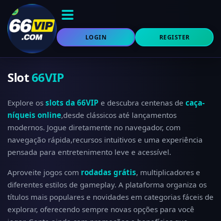
LOGIN
REGISTER
Slot
66VIP
Explore os
slots da 66VIP
e descubra centenas de
caça-
níqueis online
,desde clássicos até lançamentos
modernos. Jogue diretamente no navegador, com
navegação rápida,recursos intuitivos e uma experiência
pensada para entretenimento leve e acessível.
Aproveite jogos com
rodadas grátis
, multiplicadores e
diferentes estilos de gameplay. A plataforma organiza os
títulos mais populares e novidades em categorias fáceis de
explorar, oferecendo sempre novas opções para você