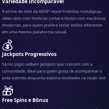
Variedade Incomparável
A vitrine de slots da 66VIP reúne frutinhas nostálgicas,
vídeo slots com histórias curtas e títulos com mecânicas
modernas, para quem prefere testar estilos diferentes
em uma mesma plataforma casual.
💰
Jackpots Progressivos
Vários jogos exibem jackpots que crescem com a
comunidade: ideal para quem gosta de acompanhar o
pote subindo enquanto explora novidades na seção slot.
🎁
Free Spins e Bônus