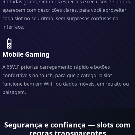
Rodadas grátis, símbolos especiais e recursos de bônus
aparecem com descrições claras, para você aproveitar
cada slot no seu ritmo, sem surpresas confusas na
interface.
📱
Mobile Gaming
A 66VIP prioriza carregamento rápido e botões
confortáveis no touch, para que a categoria slot
funcione bem em Wi-Fi ou dados móveis, em retrato ou
paisagem.
Segurança e confiança — slots com
regras transparentes