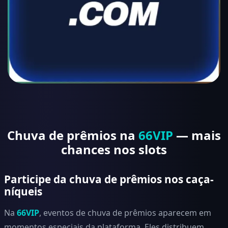
Chuva de prêmios na
66VIP
— mais
chances nos slots
Participe da chuva de prêmios nos caça-
níqueis
Na
66VIP
, eventos de chuva de prêmios aparecem em
momentos especiais da plataforma. Eles distribuem