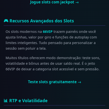
Jogue slots com jackpot →
🎮 Recursos Avançados dos Slots
Os slots modernos na
66VIP
trazem painéis onde você
ajusta linhas, valor por giro e funções de autoplay com
limites inteligentes. Tudo pensado para personalizar a
sessão sem poluir a tela.
Muitos títulos oferecem modo demonstração: teste sons,
volatilidade e bônus antes de usar saldo real. É o jeito
66VIP de deixar a categoria slot acessível e sem pressão.
Teste slots gratuitamente →
📊 RTP e Volatilidade