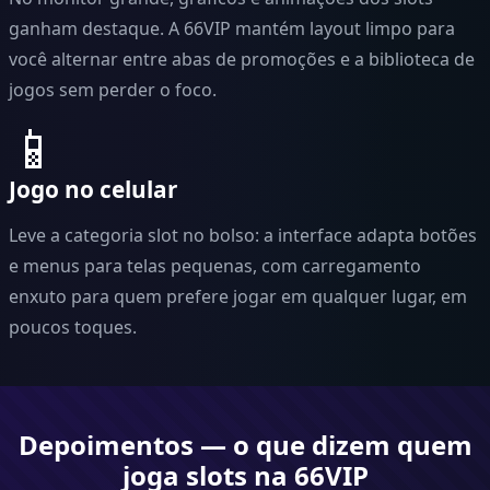
ganham destaque. A 66VIP mantém layout limpo para
você alternar entre abas de promoções e a biblioteca de
jogos sem perder o foco.
📱
Jogo no celular
Leve a categoria slot no bolso: a interface adapta botões
e menus para telas pequenas, com carregamento
enxuto para quem prefere jogar em qualquer lugar, em
poucos toques.
Depoimentos — o que dizem quem
joga slots na 66VIP