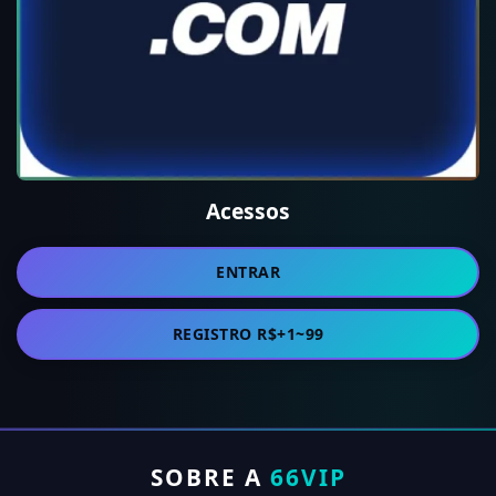
Acessos
ENTRAR
REGISTRO R$+1~99
SOBRE A
66VIP