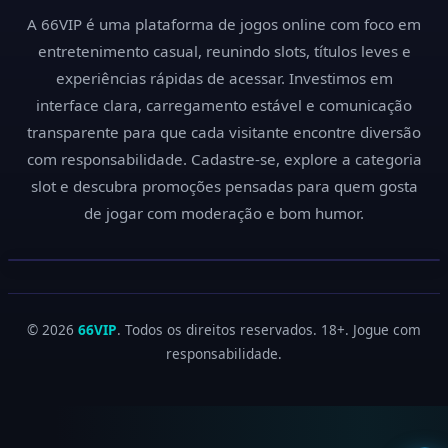
A 66VIP é uma plataforma de jogos online com foco em
entretenimento casual, reunindo slots, títulos leves e
experiências rápidas de acessar. Investimos em
interface clara, carregamento estável e comunicação
transparente para que cada visitante encontre diversão
com responsabilidade. Cadastre-se, explore a categoria
slot e descubra promoções pensadas para quem gosta
de jogar com moderação e bom humor.
© 2026
66VIP
. Todos os direitos reservados. 18+. Jogue com
responsabilidade.