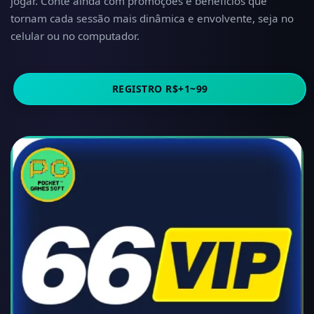
jogar. Conte ainda com promoções e benefícios que
tornam cada sessão mais dinâmica e envolvente, seja no
celular ou no computador.
REGISTRO R$+1~99