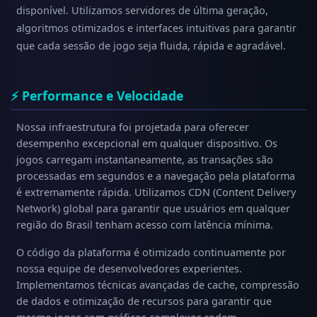
disponível. Utilizamos servidores de última geração,
algoritmos otimizados e interfaces intuitivas para garantir
que cada sessão de jogo seja fluida, rápida e agradável.
⚡ Performance e Velocidade
Nossa infraestrutura foi projetada para oferecer
desempenho excepcional em qualquer dispositivo. Os
jogos carregam instantaneamente, as transações são
processadas em segundos e a navegação pela plataforma
é extremamente rápida. Utilizamos CDN (Content Delivery
Network) global para garantir que usuários em qualquer
região do Brasil tenham acesso com latência mínima.
O código da plataforma é otimizado continuamente por
nossa equipe de desenvolvedores experientes.
Implementamos técnicas avançadas de cache, compressão
de dados e otimização de recursos para garantir que