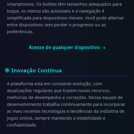
smartphones. Os botões têm tamanhos adequados para
toque, os menus são acessíveis e a navegação é
simplificada para dispositivos móveis. Você pode alternar
entre dispositivos sem perder o progresso ou as
preferências.
Acesse de qualquer dispositivo →
🎯 Inovação Contínua
A plataforma está em constante evolução, com
atualizações regulares que trazem novos recursos,
melhorias de desempenho e correções. Nossa equipe de
desenvolvimento trabalha continuamente para incorporar
as mais recentes tecnologias e tendências da indústria de
jogos online, sempre mantendo a estabilidade e
confiabilidade.