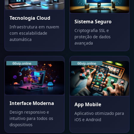
Tecnologia Cloud
Sistema Seguro
Infraestrutura em nuvem
Criptografia SSL e
com escalabilidade
proteção de dados
automática
avançada
Interface Moderna
App Mobile
Design responsivo e
Aplicativo otimizado para
intuitivo para todos os
iOS e Android
dispositivos