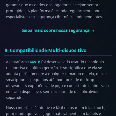
garantir que os dados dos jogadores estejam sempre
protegidos. A plataforma é testada regularmente por
especialistas em segurança cibernética independentes.
Saiba mais sobre nossa segurança →
📱 Compatibilidade Multi-dispositivo
A plataforma
66VIP
foi desenvolvida usando tecnologia
responsiva de última geração. Isso significa que ela se
adapta perfeitamente a qualquer tamanho de tela, desde
smartphones pequenos até monitores de desktop
ultrawide. A experiência de jogo é consistente e otimizada
em cada dispositivo, sem necessidade de aplicativos
separados.
Nossa interface é intuitiva e fácil de usar em telas touch,
permitindo que você jogue naturalmente em tablets e